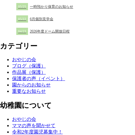
一時預かり保育のお知らせ
05/25
6月個別見学会
05/22
2026年度ドーム開放日程
04/23
カテゴリー
おやじの会
ブログ（保護）
作品展（保護）
保護者の声（イベント）
園からのお知らせ
重要なお知らせ
幼稚園について
おやじの会
ママの声を聞かせて
令和2年度園児募集中！