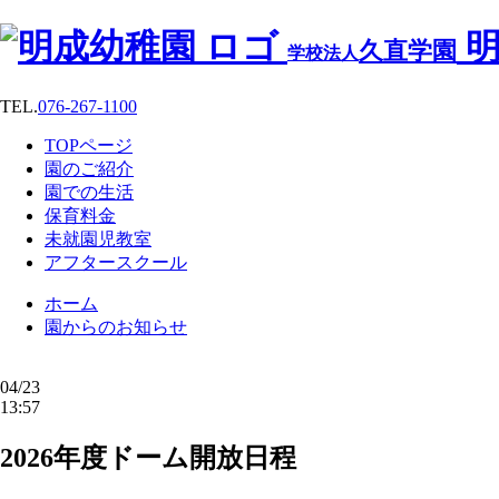
明
久直学園
学校法人
TEL.
076-267-1100
TOPページ
園のご紹介
園での生活
保育料金
未就園児教室
アフタースクール
ホーム
園からのお知らせ
04/23
13:57
2026年度ドーム開放日程