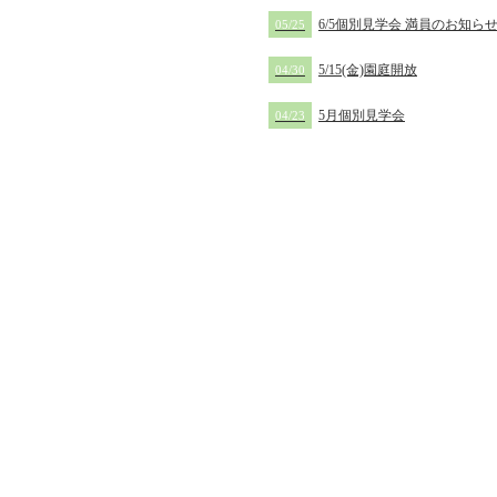
6/5個別見学会 満員のお知ら
05/25
5/15(金)園庭開放
04/30
5月個別見学会
04/23