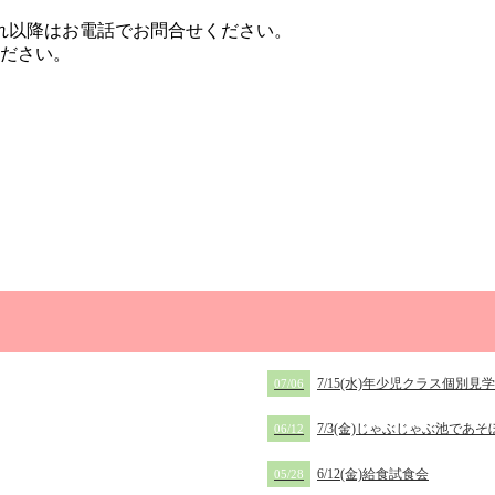
れ以降はお電話でお問合せください。
ださい。
7/15(水)年少児クラス個別見
07/06
7/3(金)じゃぶじゃぶ池であそ
06/12
6/12(金)給食試食会
05/28