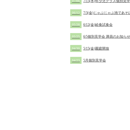
7/15(水)年少児クラス個別見
07/06
7/3(金)じゃぶじゃぶ池であそ
06/12
6/12(金)給食試食会
05/28
6/5個別見学会 満員のお知ら
05/25
5/15(金)園庭開放
04/30
5月個別見学会
04/23