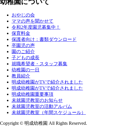
幼稚園について
おやじの会
ママの声を聞かせて
令和2年度園児募集中！
保育料金
保護者向け：書類ダウンロード
卒園児の声
園のご紹介
子どもの成長
就職希望者・スタッフ募集
幼稚園の一日
教員紹介
明成幼稚園がTVで紹介されました
明成幼稚園がTVで紹介されました
明成幼稚園重要事項
未就園児教室のお知らせ
未就園児教室の活動アルバム
未就園児教室（年間スケジュール）
Copyright © 明成幼稚園 All Rights Reserved.