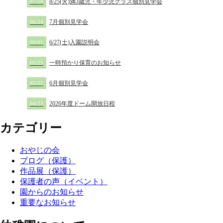
8/25(火)満3歳児・年少児クラス個別見学会
07/29
7月個別見学会
06/24
6/27(土)入園説明会
06/01
一時預かり保育のお知らせ
05/25
6月個別見学会
05/22
2026年度ドーム開放日程
04/23
カテゴリー
おやじの会
ブログ（保護）
作品展（保護）
保護者の声（イベント）
園からのお知らせ
重要なお知らせ