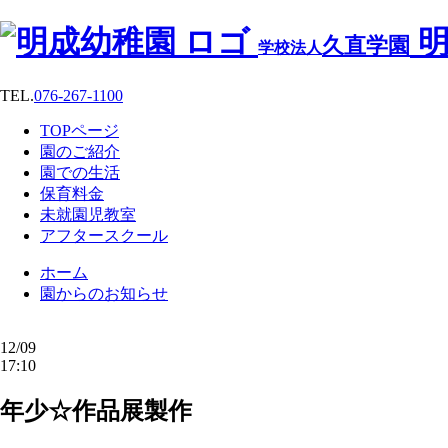
明
久直学園
学校法人
TEL.
076-267-1100
TOPページ
園のご紹介
園での生活
保育料金
未就園児教室
アフタースクール
ホーム
園からのお知らせ
12/09
17:10
年少☆作品展製作