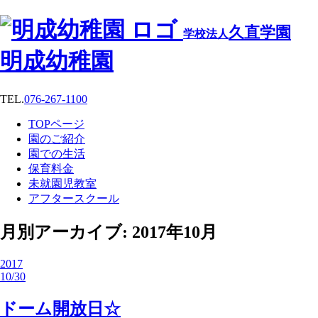
久直学園
学校法人
明成幼稚園
TEL.
076-267-1100
TOPページ
園のご紹介
園での生活
保育料金
未就園児教室
アフタースクール
月別アーカイブ: 2017年10月
2017
10/30
ドーム開放日☆