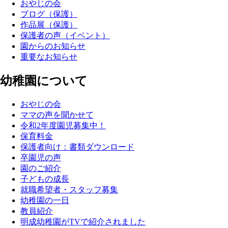
おやじの会
ブログ（保護）
作品展（保護）
保護者の声（イベント）
園からのお知らせ
重要なお知らせ
幼稚園について
おやじの会
ママの声を聞かせて
令和2年度園児募集中！
保育料金
保護者向け：書類ダウンロード
卒園児の声
園のご紹介
子どもの成長
就職希望者・スタッフ募集
幼稚園の一日
教員紹介
明成幼稚園がTVで紹介されました