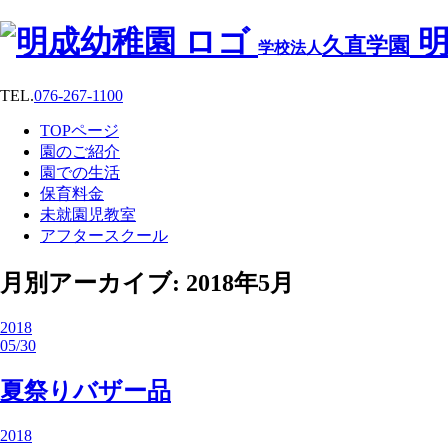
明
久直学園
学校法人
TEL.
076-267-1100
TOPページ
園のご紹介
園での生活
保育料金
未就園児教室
アフタースクール
月別アーカイブ: 2018年5月
2018
05/30
夏祭りバザー品
2018