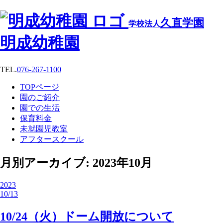
久直学園
学校法人
明成幼稚園
TEL.
076-267-1100
TOPページ
園のご紹介
園での生活
保育料金
未就園児教室
アフタースクール
月別アーカイブ: 2023年10月
2023
10/13
10/24（火）ドーム開放について