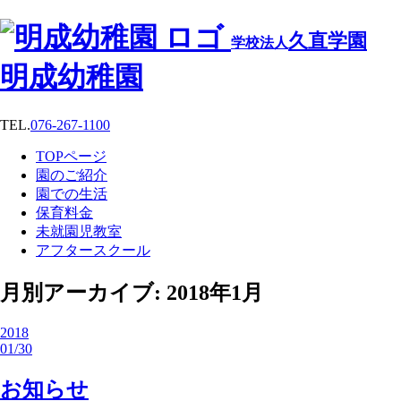
久直学園
学校法人
明成幼稚園
TEL.
076-267-1100
TOPページ
園のご紹介
園での生活
保育料金
未就園児教室
アフタースクール
月別アーカイブ: 2018年1月
2018
01/30
お知らせ