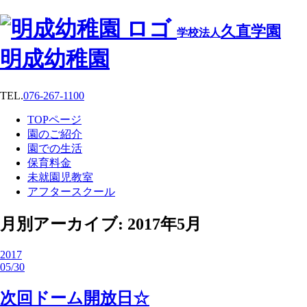
久直学園
学校法人
明成幼稚園
TEL.
076-267-1100
TOPページ
園のご紹介
園での生活
保育料金
未就園児教室
アフタースクール
月別アーカイブ: 2017年5月
2017
05/30
次回ドーム開放日☆