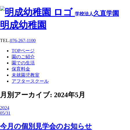
久直学園
学校法人
明成幼稚園
TEL.
076-267-1100
TOPページ
園のご紹介
園での生活
保育料金
未就園児教室
アフタースクール
月別アーカイブ: 2024年5月
2024
05/31
今月の個別見学会のお知らせ